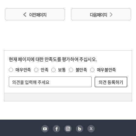
이전 페이지
다음 페이지
현재 페이지에 대한 만족도를 평가하여 주십시오.
콘텐츠 만족도 조사
만족도 조사
매우만족
만족
보통
불만족
매우불만족
담당자 정보
담당자 정보
유튜브
페이스북
인스타그램
블로그
트위터