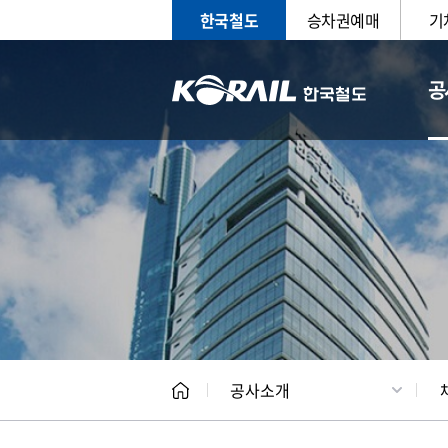
한국철도
승차권예매
기
공
CEO
일반현
공사소개