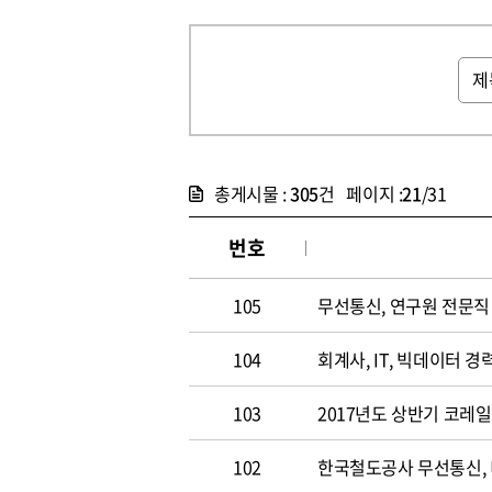
총게시물 :
305
건 페이지 :
21
/31
번호
105
무선통신, 연구원 전문직 채
104
회계사, IT, 빅데이터 경력
103
2017년도 상반기 코레
102
한국철도공사 무선통신,