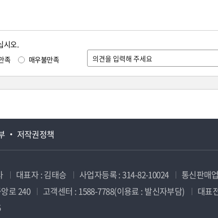
십시오.
만족
매우불만족
부
저작권정책
사
대표자 : 김태승
사업자등록 : 314-82-10024
통신판매업신
앙로 240
고객센터 : 1588-7788(이용료 : 발신자부담)
대표전화
5