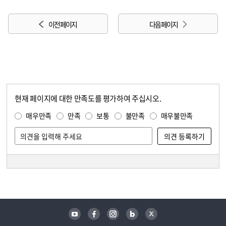
이전 페이지
다음 페이지
현재 페이지에 대한 만족도를 평가하여 주십시오.
콘텐츠 만족도 조사
만족도 조사
매우만족
만족
보통
불만족
매우불만족
담당자 정보
담당자 정보
유튜브
페이스북
인스타그램
블로그
트위터