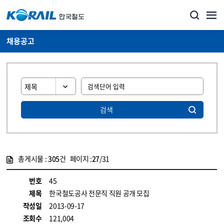
채용공고
검색
총게시물 :
305
건 페이지 :
27
/31
게시물 목록
코레일소개_경영공시_채용공고 목록 - 정보 제공
번호
45
제목
한국철도공사 전문직 직원 공개 모집
작성일
2013-09-17
조회수
121,004