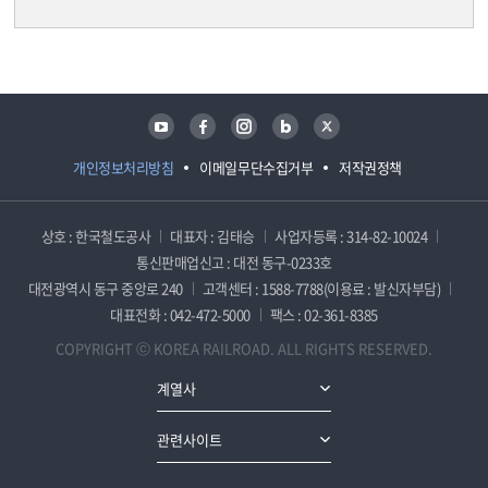
담당자 정보
담당자 정보
유튜브
페이스북
인스타그램
블로그
트위터
개인정보처리방침
이메일무단수집거부
저작권정책
상호 : 한국철도공사
대표자 : 김태승
사업자등록 : 314-82-10024
통신판매업신고 : 대전 동구-0233호
대전광역시 동구 중앙로 240
고객센터 : 1588-7788(이용료 : 발신자부담)
대표전화 : 042-472-5000
팩스 : 02-361-8385
COPYRIGHT ⓒ KOREA RAILROAD. ALL RIGHTS RESERVED.
계열사
관련사이트