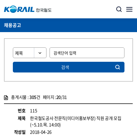
채용공고
검색
총게시물 :
305
건 페이지 :
20
/31
게시물 목록
코레일소개_경영공시_채용공고 목록 - 정보 제공
번호
115
제목
한국철도공사 전문직(미디어홍보부장) 직원 공개 모집
(~5.10.목. 14:00)
작성일
2018-04-26