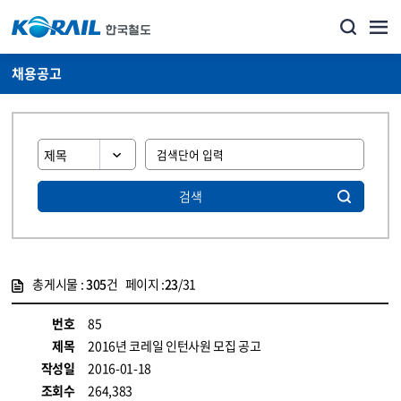
채용공고
검색
총게시물 :
305
건 페이지 :
23
/31
게시물 목록
코레일소개_경영공시_채용공고 목록 - 정보 제공
번호
85
제목
2016년 코레일 인턴사원 모집 공고
작성일
2016-01-18
조회수
264,383