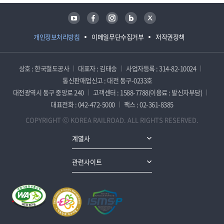
유튜브
페이스북
인스타그램
블로그
트위터
개인정보처리방침
이메일무단수집거부
저작권정책
상호 : 한국철도공사
대표자 : 김태승
사업자등록 : 314-82-10024
통신판매업신고 : 대전 동구-0233호
대전광역시 동구 중앙로 240
고객센터 : 1588-7788(이용료 : 발신자부담)
대표전화 : 042-472-5000
팩스 : 02-361-8385
COPYRIGHT ⓒ KOREA RAILROAD. ALL RIGHTS RESERVED.
계열사
관련사이트