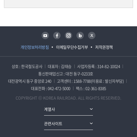
담당자 정보
담당자 정보
유튜브
페이스북
인스타그램
블로그
트위터
개인정보처리방침
이메일무단수집거부
저작권정책
상호 : 한국철도공사
대표자 : 김태승
사업자등록 : 314-82-10024
통신판매업신고 : 대전 동구-0233호
대전광역시 동구 중앙로 240
고객센터 : 1588-7788(이용료 : 발신자부담)
대표전화 : 042-472-5000
팩스 : 02-361-8385
COPYRIGHT ⓒ KOREA RAILROAD. ALL RIGHTS RESERVED.
계열사
관련사이트