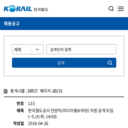
채용공고
검색
총게시물 :
305
건 페이지 :
20
/31
게시물 목록
코레일소개_경영공시_채용공고 목록 - 정보 제공
번호
115
제목
한국철도공사 전문직(미디어홍보부장) 직원 공개 모집
(~5.10.목. 14:00)
작성일
2018-04-26