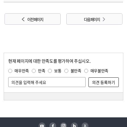
이전 페이지
다음 페이지
현재 페이지에 대한 만족도를 평가하여 주십시오.
콘텐츠 만족도 조사
만족도 조사
매우만족
만족
보통
불만족
매우불만족
담당자 정보
담당자 정보
유튜브
페이스북
인스타그램
블로그
트위터