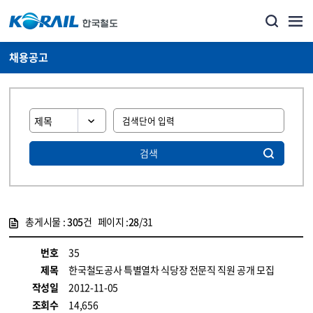
채용공고
검색
총게시물 :
305
건 페이지 :
28
/31
게시물 목록
코레일소개_경영공시_채용공고 목록 - 정보 제공
번호
35
제목
한국철도공사 특별열차 식당장 전문직 직원 공개 모집
작성일
2012-11-05
조회수
14,656