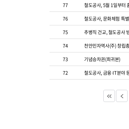
77
철도공사, 5월 1일부터
76
철도공사, 문화체험 특별
75
추병직 건교, 철도공사 
74
천안민자역사(주) 창립총
73
기념승차권(희귀본)
72
철도공사, 금융·IT분야