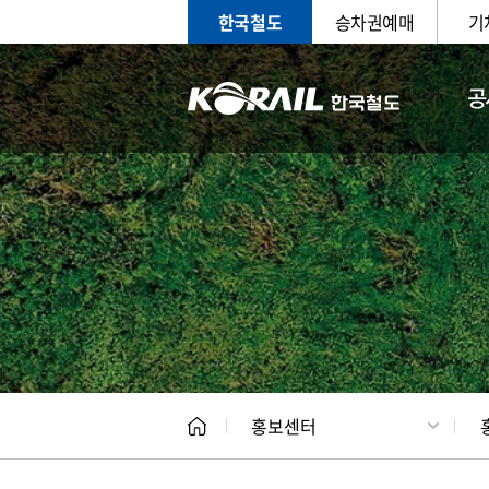
한국철도
승차권예매
기
공
홍보
문화사
홍보센터