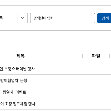
검색
제목
파일
노인 초청 어버이날 행사
'교방체험열차' 운행
 미팅열차' 이벤트
이 초청 철도체험 행사