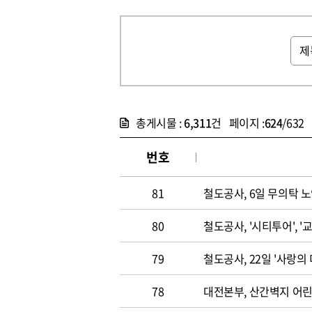
총게시물 :
6,311
건 페이지 :
624
/632
번호
81
철도공사, 6일 무의탁 
80
철도공사, '시티투어', 
79
철도공사, 22일 '사랑의
78
대전본부, 산간벽지 어린