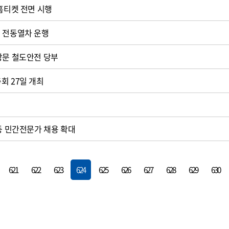
 홈티켓 전면 시행
 전동열차 운행
방문 철도안전 당부
회 27일 개최
 등 민간전문가 채용 확대
621
622
623
624
625
626
627
628
629
630