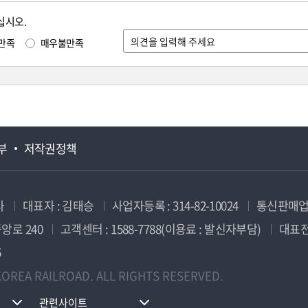
십시오.
만족
매우불만족
부
저작권정책
사
대표자 : 김태승
사업자등록 : 314-82-10024
통신판매업신
앙로 240
고객센터 : 1588-7788(이용료 : 발신자부담)
대표전화
5
OREA RAILROAD. ALL RIGHTS RESERVED.
관련사이트