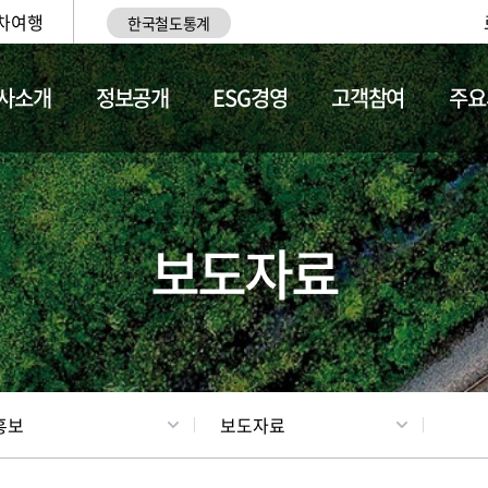
차여행
한국철도통계
사소개
정보공개
ESG경영
고객참여
주요
업
갤러리
기차소개
보도자료
홍보
보도자료