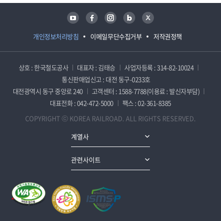
유튜브
페이스북
인스타그램
블로그
트위터
개인정보처리방침
이메일무단수집거부
저작권정책
상호 : 한국철도공사
대표자 : 김태승
사업자등록 : 314-82-10024
통신판매업신고 : 대전 동구-0233호
대전광역시 동구 중앙로 240
고객센터 : 1588-7788(이용료 : 발신자부담)
대표전화 : 042-472-5000
팩스 : 02-361-8385
COPYRIGHT ⓒ KOREA RAILROAD. ALL RIGHTS RESERVED.
계열사
관련사이트