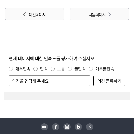
이전 페이지
다음 페이지
현재 페이지에 대한 만족도를 평가하여 주십시오.
콘텐츠 만족도 조사
만족도 조사
매우만족
만족
보통
불만족
매우불만족
담당자 정보
담당자 정보
유튜브
페이스북
인스타그램
블로그
트위터