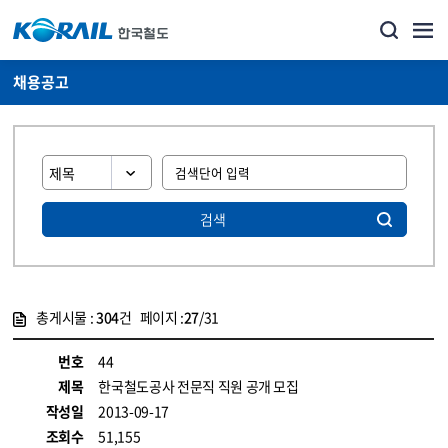
채용공고
검색
총게시물 :
304
건 페이지 :
27
/31
게시물 목록
코레일소개_경영공시_채용공고 목록 - 정보 제공
번호
44
제목
한국철도공사 전문직 직원 공개 모집
작성일
2013-09-17
조회수
51,155