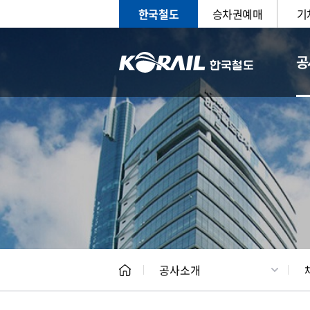
한국철도
승차권예매
기
공
CEO
일반현
공사소개