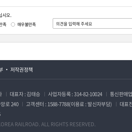
십시오.
만족
매우불만족
부
저작권정책
사
대표자 : 김태승
사업자등록 : 314-82-10024
통신판매업신
앙로 240
고객센터 : 1588-7788(이용료 : 발신자부담)
대표전화
5
OREA RAILROAD. ALL RIGHTS RESERVED.