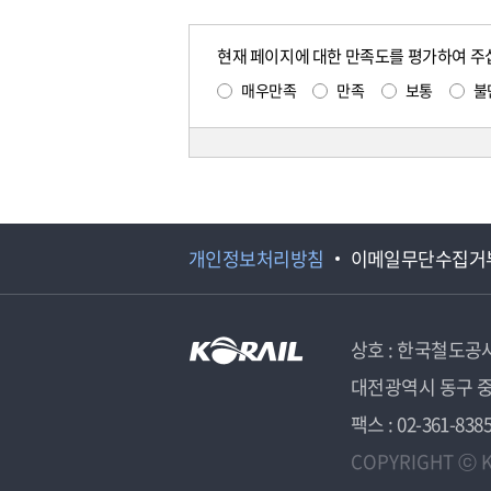
현재 페이지에 대한 만족도를 평가하여 주
매우만족
만족
보통
불
개인정보처리방침
이메일무단수집거
상호 : 한국철도공
대전광역시 동구 중
팩스 : 02-361-838
COPYRIGHT ⓒ K