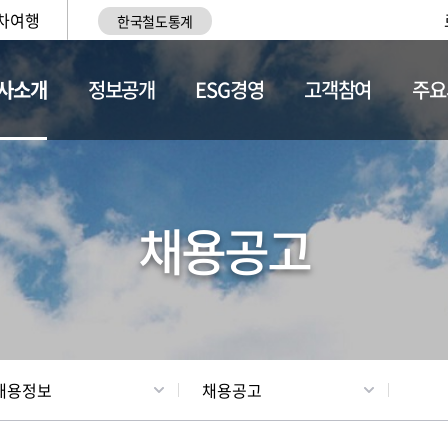
차여행
한국철도통계
사소개
정보공개
ESG경영
고객참여
주요
황
조직현황
채용정보
채용공고
채용정보
채용공고