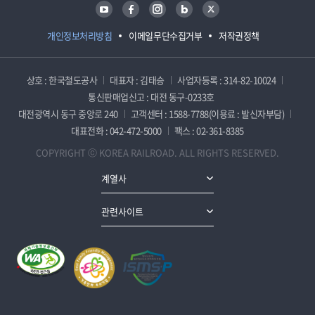
유튜브
페이스북
인스타그램
블로그
트위터
개인정보처리방침
이메일무단수집거부
저작권정책
상호 : 한국철도공사
대표자 : 김태승
사업자등록 : 314-82-10024
통신판매업신고 : 대전 동구-0233호
대전광역시 동구 중앙로 240
고객센터 : 1588-7788(이용료 : 발신자부담)
대표전화 : 042-472-5000
팩스 : 02-361-8385
COPYRIGHT ⓒ KOREA RAILROAD. ALL RIGHTS RESERVED.
계열사
관련사이트