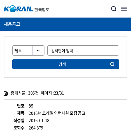
채용공고
검색
총게시물 :
305
건 페이지 :
23
/31
게시물 목록
코레일소개_경영공시_채용공고 목록 - 정보 제공
번호
85
제목
2016년 코레일 인턴사원 모집 공고
작성일
2016-01-18
조회수
264,379