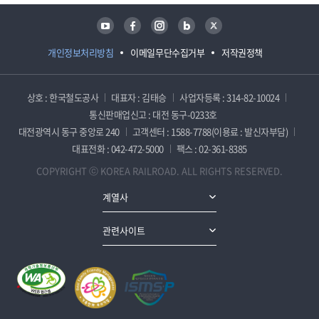
유튜브
페이스북
인스타그램
블로그
트위터
개인정보처리방침
이메일무단수집거부
저작권정책
상호 : 한국철도공사
대표자 : 김태승
사업자등록 : 314-82-10024
통신판매업신고 : 대전 동구-0233호
대전광역시 동구 중앙로 240
고객센터 : 1588-7788(이용료 : 발신자부담)
대표전화 : 042-472-5000
팩스 : 02-361-8385
COPYRIGHT ⓒ KOREA RAILROAD. ALL RIGHTS RESERVED.
계열사
관련사이트