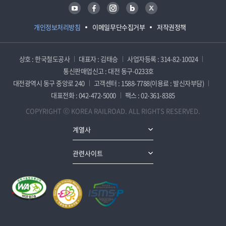
유튜브
페이스북
인스타그램
블로그
트위터
개인정보처리방침
이메일무단수집거부
저작권정책
상호 : 한국철도공사
대표자 : 김태승
사업자등록 : 314-82-10024
통신판매업신고 : 대전 동구-0233호
대전광역시 동구 중앙로 240
고객센터 : 1588-7788(이용료 : 발신자부담)
대표전화 : 042-472-5000
팩스 : 02-361-8385
COPYRIGHT ⓒ KOREA RAILROAD. ALL RIGHTS RESERVED.
계열사
관련사이트