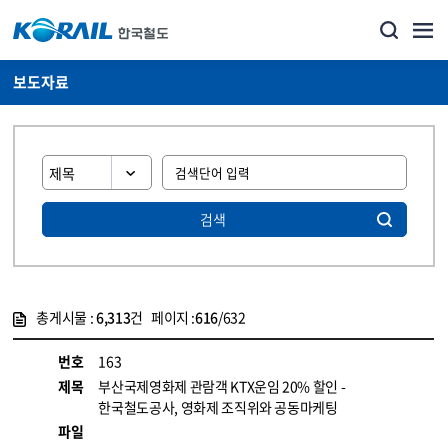
보도자료
검색
총게시물 :
6,313
건 페이지 :
616
/632
게시물 목록
뉴스·홍보_보도자료 목록 - 정보 제공
번호
163
제목
부산국제영화제 관람객 KTX운임 20% 할인 -
한국철도공사, 영화제 조직위와 공동마케팅
파일