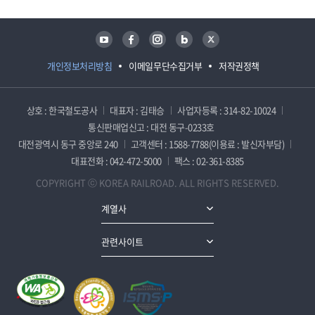
유튜브
페이스북
인스타그램
블로그
트위터
개인정보처리방침
이메일무단수집거부
저작권정책
상호 : 한국철도공사
대표자 : 김태승
사업자등록 : 314-82-10024
통신판매업신고 : 대전 동구-0233호
대전광역시 동구 중앙로 240
고객센터 : 1588-7788(이용료 : 발신자부담)
대표전화 : 042-472-5000
팩스 : 02-361-8385
COPYRIGHT ⓒ KOREA RAILROAD. ALL RIGHTS RESERVED.
계열사
관련사이트