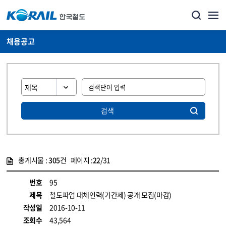
채용공고
검색
총게시물 :
305
건 페이지 :
22
/31
게시물 목록
코레일소개_경영공시_채용공고 목록 - 정보 제공
번호
95
제목
철도파업 대체인력(기간제) 공개 모집(마감)
작성일
2016-10-11
조회수
43,564