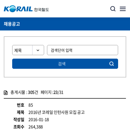
채용공고
검색
총게시물 :
305
건 페이지 :
23
/31
게시물 목록
코레일소개_경영공시_채용공고 목록 - 정보 제공
번호
85
제목
2016년 코레일 인턴사원 모집 공고
작성일
2016-01-18
조회수
264,388