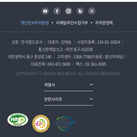
유튜브
페이스북
인스타그램
블로그
트위터
개인정보처리방침
이메일무단수집거부
저작권정책
상호 : 한국철도공사
대표자 : 김태승
사업자등록 : 314-82-10024
통신판매업신고 : 대전 동구-0233호
대전광역시 동구 중앙로 240
고객센터 : 1588-7788(이용료 : 발신자부담)
대표전화 : 042-472-5000
팩스 : 02-361-8385
COPYRIGHT ⓒ KOREA RAILROAD. ALL RIGHTS RESERVED.
계열사
관련사이트