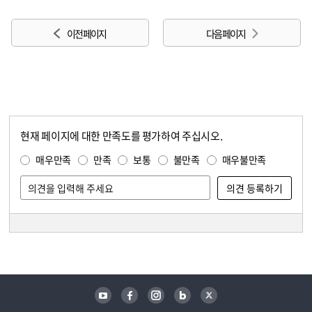
이전 페이지
다음 페이지
현재 페이지에 대한 만족도를 평가하여 주십시오.
콘텐츠 만족도 조사
만족도 조사
매우만족
만족
보통
불만족
매우불만족
담당자 정보
담당자 정보
유튜브
페이스북
인스타그램
블로그
트위터