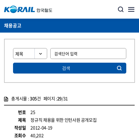
채용공고
검색
총게시물 :
305
건 페이지 :
29
/31
게시물 목록
코레일소개_경영공시_채용공고 목록 - 정보 제공
번호
25
제목
정규직 채용을 위한 인턴사원 공개모집
작성일
2012-04-19
조회수
40,202