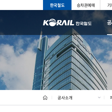
한국철도
승차권예매
기
공
CEO
일반현
공사소개