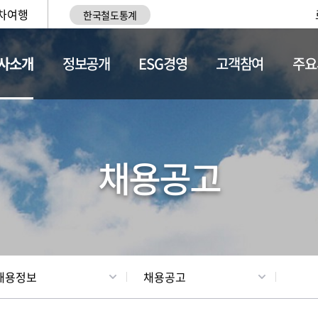
차여행
한국철도통계
사소개
정보공개
ESG경영
고객참여
주요
황
조직현황
채용정보
채용공고
채용정보
채용공고