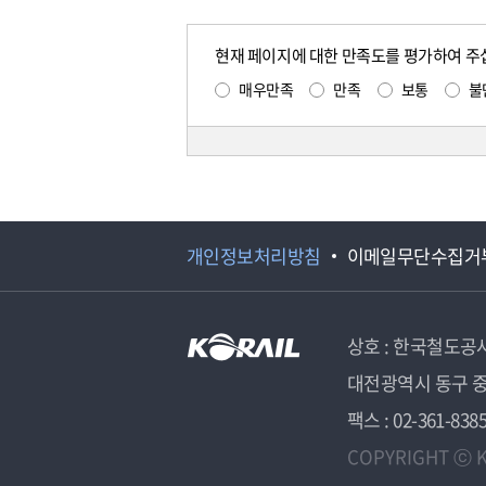
현재 페이지에 대한 만족도를 평가하여 주
매우만족
만족
보통
불
개인정보처리방침
이메일무단수집거
상호 : 한국철도공
대전광역시 동구 중
팩스 : 02-361-838
COPYRIGHT ⓒ K