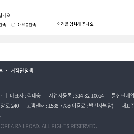
십시오.
만족
매우불만족
부
저작권정책
사
대표자 : 김태승
사업자등록 : 314-82-10024
통신판매업신
앙로 240
고객센터 : 1588-7788(이용료 : 발신자부담)
대표전화
5
OREA RAILROAD. ALL RIGHTS RESERVED.