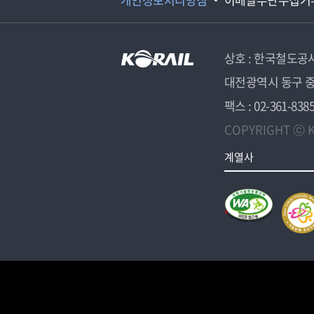
상호 : 한국철도공
대전광역시 동구 중
팩스 : 02-361-838
COPYRIGHT ⓒ K
계열사