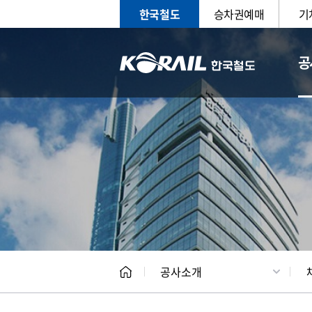
한국철도
승차권예매
기
공
CEO
일반현
공사소개