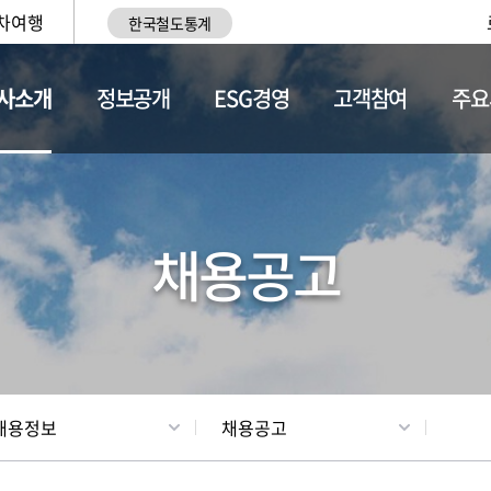
차여행
한국철도통계
사소개
정보공개
ESG경영
고객참여
주요
황
조직현황
채용정보
채용공고
채용정보
채용공고