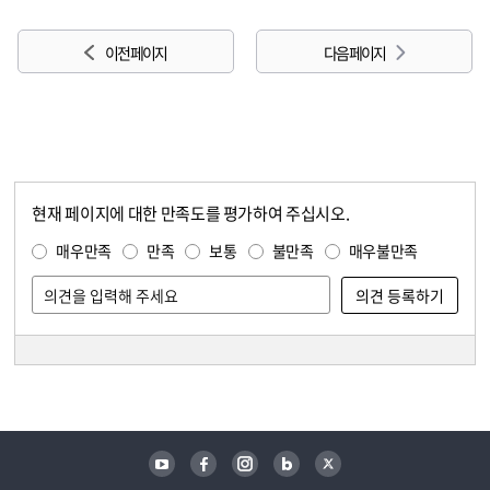
이전 페이지
다음 페이지
현재 페이지에 대한 만족도를 평가하여 주십시오.
콘텐츠 만족도 조사
만족도 조사
매우만족
만족
보통
불만족
매우불만족
담당자 정보
담당자 정보
유튜브
페이스북
인스타그램
블로그
트위터