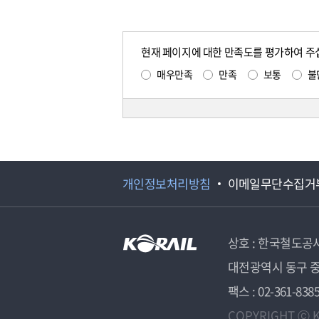
현재 페이지에 대한 만족도를 평가하여 주
매우만족
만족
보통
불
개인정보처리방침
이메일무단수집거
상호 : 한국철도공
대전광역시 동구 중
팩스 : 02-361-838
COPYRIGHT ⓒ K