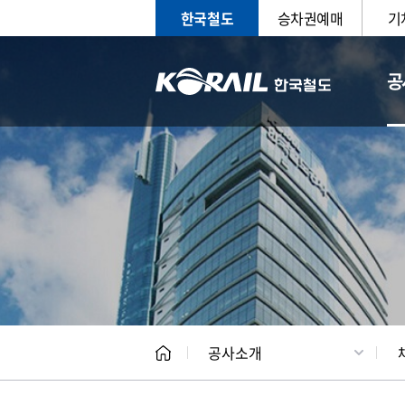
한국철도
승차권예매
기
공
CEO
일반현
공사소개