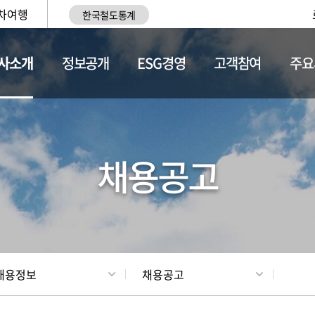
차여행
한국철도통계
사소개
정보공개
ESG경영
고객참여
주요
황
조직현황
채용정보
채용공고
채용정보
채용공고