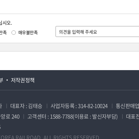
십시오.
만족
매우불만족
부
저작권정책
사
대표자 : 김태승
사업자등록 : 314-82-10024
통신판매업신
앙로 240
고객센터 : 1588-7788(이용료 : 발신자부담)
대표전화
5
OREA RAILROAD. ALL RIGHTS RESERVED.