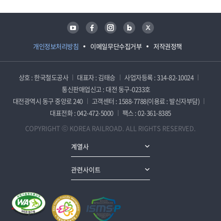
유튜브
페이스북
인스타그램
블로그
트위터
개인정보처리방침
이메일무단수집거부
저작권정책
상호 : 한국철도공사
대표자 : 김태승
사업자등록 : 314-82-10024
통신판매업신고 : 대전 동구-0233호
대전광역시 동구 중앙로 240
고객센터 : 1588-7788(이용료 : 발신자부담)
대표전화 : 042-472-5000
팩스 : 02-361-8385
COPYRIGHT ⓒ KOREA RAILROAD. ALL RIGHTS RESERVED.
계열사
관련사이트