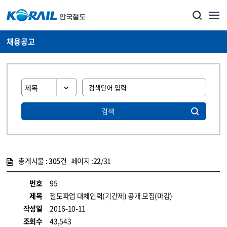
채용공고
검색
총게시물 :
305
건 페이지 :
22
/31
게시물 목록
코레일소개_경영공시_채용공고 목록 - 정보 제공
번호
95
제목
철도파업 대체인력(기간제) 공개 모집(마감)
작성일
2016-10-11
조회수
43,543