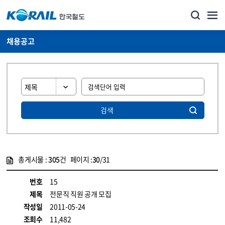
채용공고
검색
총게시물 :
305
건 페이지 :
30
/31
게시물 목록
코레일소개_경영공시_채용공고 목록 - 정보 제공
번호
15
제목
전문직 직원 공개 모집
작성일
2011-05-24
조회수
11,482