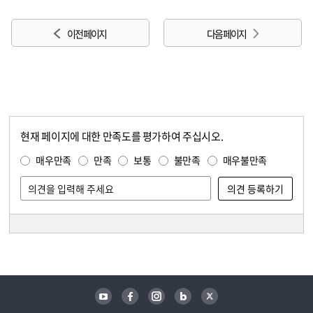
이전 페이지
다음 페이지
현재 페이지에 대한 만족도를 평가하여 주십시오.
콘텐츠 만족도 조사
만족도 조사
매우만족
만족
보통
불만족
매우불만족
담당자 정보
담당자 정보
유튜브
페이스북
인스타그램
블로그
트위터