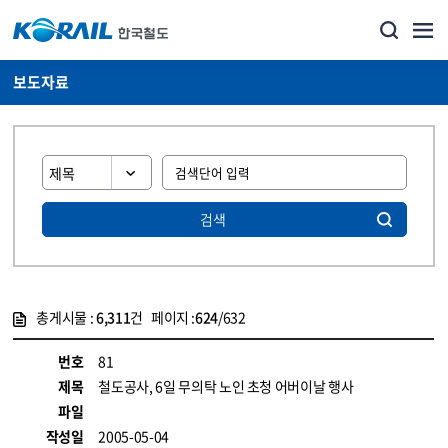
보도자료
검색
총게시물 :
6,311
건 페이지 :
624
/632
게시물 목록
뉴스·홍보_보도자료 목록 - 정보 제공
번호
81
제목
철도공사, 6일 무의탁 노인 초청 어버이날 행사
파일
작성일
2005-05-04