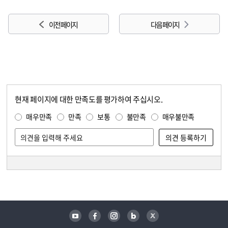
이전 페이지
다음 페이지
현재 페이지에 대한 만족도를 평가하여 주십시오.
콘텐츠 만족도 조사
만족도 조사
매우만족
만족
보통
불만족
매우불만족
담당자 정보
담당자 정보
유튜브
페이스북
인스타그램
블로그
트위터