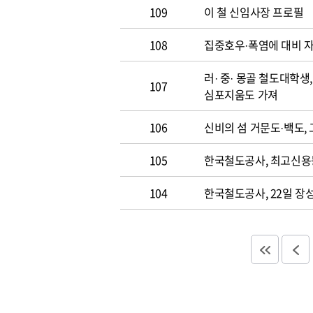
109
이 철 신임사장 프로필
108
집중호우·폭염에 대비 
러· 중· 몽골 철도대학
107
심포지움도 가져
106
신비의 섬 거문도·백도,
105
한국철도공사, 최고신용등
104
한국철도공사, 22일 