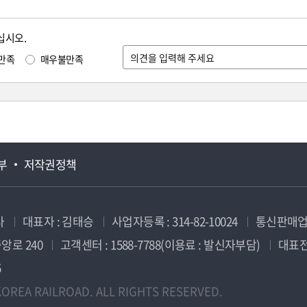
십시오.
만족
매우불만족
부
저작권정책
사
대표자 : 김태승
사업자등록 : 314-82-10024
통신판매업신
앙로 240
고객센터 : 1588-7788(이용료 : 발신자부담)
대표전화
5
OREA RAILROAD. ALL RIGHTS RESERVED.