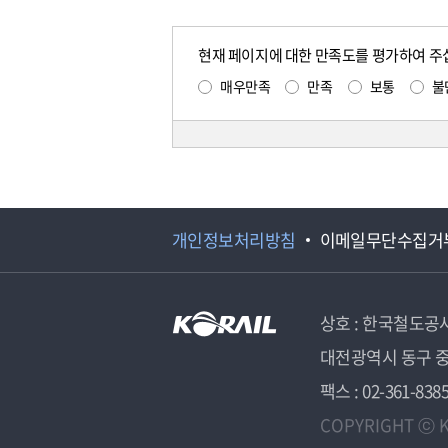
현재 페이지에 대한 만족도를 평가하여 주
매우만족
만족
보통
불
개인정보처리방침
이메일무단수집거
상호 : 한국철도공
대전광역시 동구 중
팩스 : 02-361-838
COPYRIGHT ⓒ K