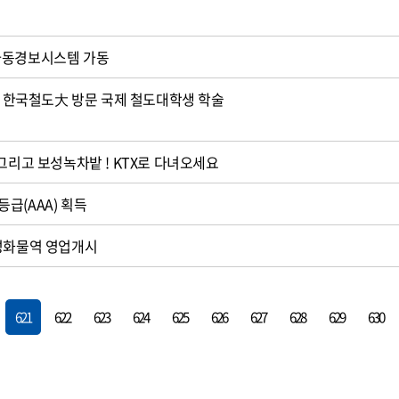
자동경보시스템 가동
생, 한국철도大 방문 국제 철도대학생 학술
 그리고 보성녹차밭 ! KTX로 다녀오세요
급(AAA) 획득
장성화물역 영업개시
621
622
623
624
625
626
627
628
629
630