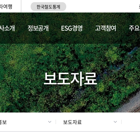
차여행
한국철도통계
사소개
정보공개
ESG경영
고객참여
주요
업
갤러리
기차소개
보도자료
홍보
보도자료