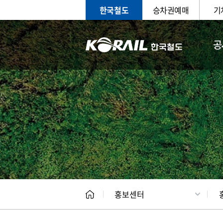
한국철도
승차권예매
기
공
홍보
문화사
홍보센터