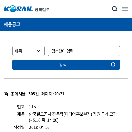
채용공고
검색
총게시물 :
305
건 페이지 :
20
/31
게시물 목록
코레일소개_경영공시_채용공고 목록 - 정보 제공
번호
115
제목
한국철도공사 전문직(미디어홍보부장) 직원 공개 모집
(~5.10.목. 14:00)
작성일
2018-04-26