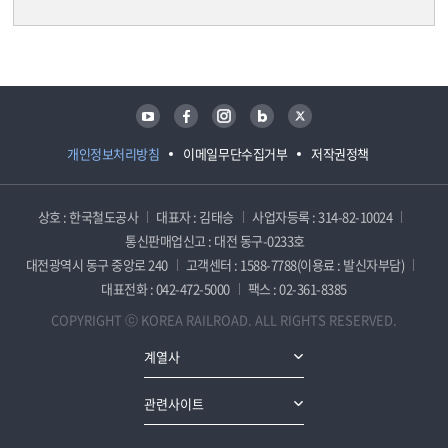
담당자 정보
담당자 정보
유튜브
페이스북
인스타그램
블로그
트위터
개인정보처리방침
이메일무단수집거부
저작권정책
상호 : 한국철도공사
대표자 : 김태승
사업자등록 : 314-82-10024
통신판매업신고 : 대전 동구-0233호
대전광역시 동구 중앙로 240
고객센터 : 1588-7788(이용료 : 발신자부담)
대표전화 : 042-472-5000
팩스 : 02-361-8385
COPYRIGHT ⓒ KOREA RAILROAD. ALL RIGHTS RESERVED.
계열사
관련사이트