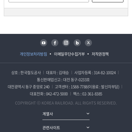
담당자 정보
담당자 정보
유튜브
페이스북
인스타그램
블로그
트위터
개인정보처리방침
이메일무단수집거부
저작권정책
상호 : 한국철도공사
대표자 : 김태승
사업자등록 : 314-82-10024
통신판매업신고 : 대전 동구-0233호
대전광역시 동구 중앙로 240
고객센터 : 1588-7788(이용료 : 발신자부담)
대표전화 : 042-472-5000
팩스 : 02-361-8385
COPYRIGHT ⓒ KOREA RAILROAD. ALL RIGHTS RESERVED.
계열사
관련사이트