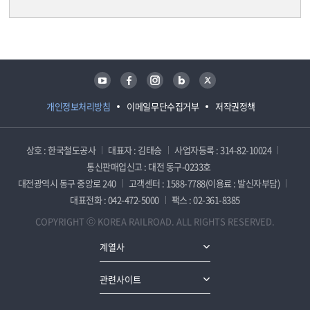
담당자 정보
담당자 정보
유튜브
페이스북
인스타그램
블로그
트위터
개인정보처리방침
이메일무단수집거부
저작권정책
상호 : 한국철도공사
대표자 : 김태승
사업자등록 : 314-82-10024
통신판매업신고 : 대전 동구-0233호
대전광역시 동구 중앙로 240
고객센터 : 1588-7788(이용료 : 발신자부담)
대표전화 : 042-472-5000
팩스 : 02-361-8385
COPYRIGHT ⓒ KOREA RAILROAD. ALL RIGHTS RESERVED.
계열사
관련사이트