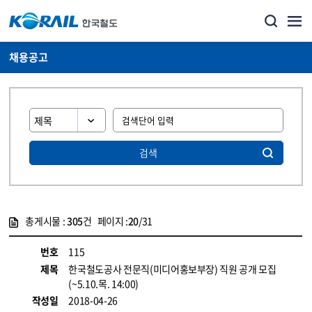
채용공고
검색
총게시물 :
305
건 페이지 :
20
/31
게시물 목록
코레일소개_경영공시_채용공고 목록 - 정보 제공
번호
115
제목
한국철도공사 전문직(미디어홍보부장) 직원 공개 모집
(~5.10.목. 14:00)
작성일
2018-04-26