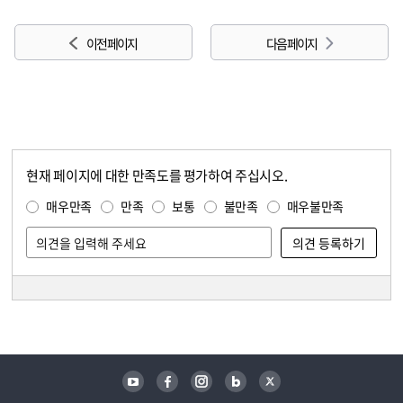
이전 페이지
다음 페이지
현재 페이지에 대한 만족도를 평가하여 주십시오.
콘텐츠 만족도 조사
만족도 조사
매우만족
만족
보통
불만족
매우불만족
담당자 정보
담당자 정보
유튜브
페이스북
인스타그램
블로그
트위터