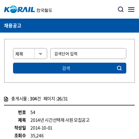
채용공고
검색
총게시물 :
304
건 페이지 :
26
/31
게시물 목록
코레일소개_경영공시_채용공고 목록 - 정보 제공
번호
54
제목
2014년 시간선택제 사원 모집공고
작성일
2014-10-01
조회수
35,246