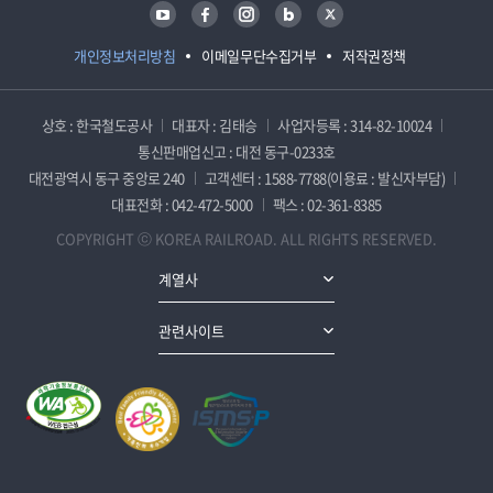
유튜브
페이스북
인스타그램
블로그
트위터
개인정보처리방침
이메일무단수집거부
저작권정책
상호 : 한국철도공사
대표자 : 김태승
사업자등록 : 314-82-10024
통신판매업신고 : 대전 동구-0233호
대전광역시 동구 중앙로 240
고객센터 : 1588-7788(이용료 : 발신자부담)
대표전화 : 042-472-5000
팩스 : 02-361-8385
COPYRIGHT ⓒ KOREA RAILROAD. ALL RIGHTS RESERVED.
계열사
관련사이트