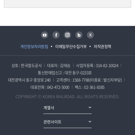
담당자 정보
담당자 정보
유튜브
페이스북
인스타그램
블로그
트위터
개인정보처리방침
이메일무단수집거부
저작권정책
상호 : 한국철도공사
대표자 : 김태승
사업자등록 : 314-82-10024
통신판매업신고 : 대전 동구-0233호
대전광역시 동구 중앙로 240
고객센터 : 1588-7788(이용료 : 발신자부담)
대표전화 : 042-472-5000
팩스 : 02-361-8385
COPYRIGHT ⓒ KOREA RAILROAD. ALL RIGHTS RESERVED.
계열사
관련사이트