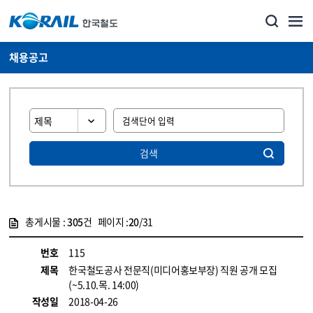
채용공고
검색
총게시물 :
305
건 페이지 :
20
/31
게시물 목록
코레일소개_경영공시_채용공고 목록 - 정보 제공
번호
115
제목
한국철도공사 전문직(미디어홍보부장) 직원 공개 모집
(~5.10.목. 14:00)
작성일
2018-04-26