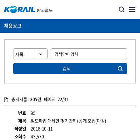
채용공고
검색
총게시물 :
305
건 페이지 :
22
/31
게시물 목록
코레일소개_경영공시_채용공고 목록 - 정보 제공
번호
95
제목
철도파업 대체인력(기간제) 공개 모집(마감)
작성일
2016-10-11
조회수
43,570