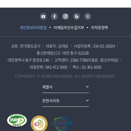
유튜브
페이스북
인스타그램
블로그
트위터
개인정보처리방침
이메일무단수집거부
저작권정책
상호 : 한국철도공사
대표자 : 김태승
사업자등록 : 314-82-10024
통신판매업신고 : 대전 동구-0233호
대전광역시 동구 중앙로 240
고객센터 : 1588-7788(이용료 : 발신자부담)
대표전화 : 042-472-5000
팩스 : 02-361-8385
COPYRIGHT ⓒ KOREA RAILROAD. ALL RIGHTS RESERVED.
계열사
관련사이트