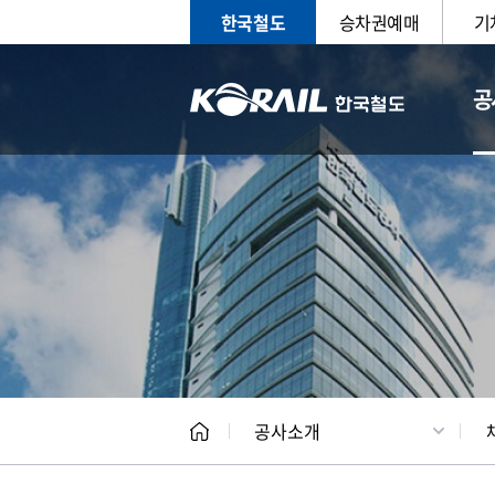
한국철도
승차권예매
기
공
CEO
일반현
공사소개