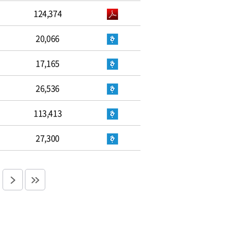
124,374
20,066
17,165
26,536
113,413
27,300