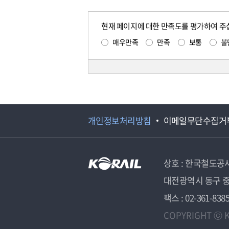
현재 페이지에 대한 만족도를 평가하여 주
매우만족
만족
보통
불
개인정보처리방침
이메일무단수집거
상호 : 한국철도공
대전광역시 동구 중
팩스 : 02-361-838
COPYRIGHT ⓒ K