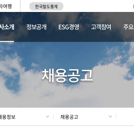
차여행
한국철도통계
사소개
정보공개
ESG경영
고객참여
주요
황
조직현황
채용정보
채용공고
채용정보
채용공고