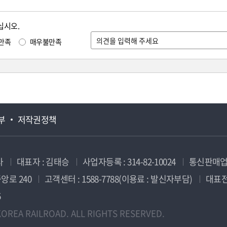
십시오.
만족
매우불만족
부
저작권정책
사
대표자 : 김태승
사업자등록 : 314-82-10024
통신판매업신
앙로 240
고객센터 : 1588-7788(이용료 : 발신자부담)
대표전화
5
OREA RAILROAD. ALL RIGHTS RESERVED.