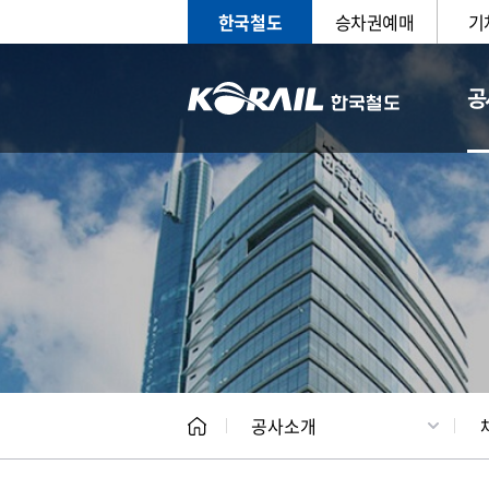
한국철도
승차권예매
기
공
CEO
일반현
공사소개