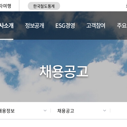
차여행
한국철도통계
사소개
정보공개
ESG경영
고객참여
주요
황
조직현황
채용정보
채용공고
채용정보
채용공고