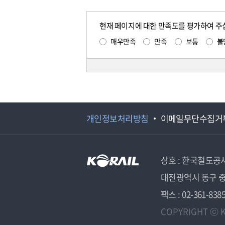
현재 페이지에 대한 만족도를 평가하여 주
매우만족
만족
보통
불
개인정보처리방침
이메일무단수집거
상호 : 한국철도공
대전광역시 동구 중
팩스 : 02-361-838
COPYRIGHT ⓒ K