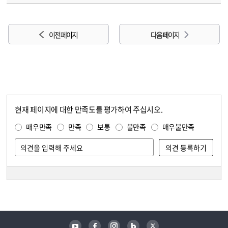
이전 페이지
다음 페이지
현재 페이지에 대한 만족도를 평가하여 주십시오.
콘텐츠 만족도 조사
만족도 조사
매우만족
만족
보통
불만족
매우불만족
담당자 정보
담당자 정보
유튜브
페이스북
인스타그램
블로그
트위터