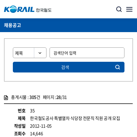
채용공고
검색
총게시물 :
305
건 페이지 :
28
/31
게시물 목록
코레일소개_경영공시_채용공고 목록 - 정보 제공
번호
35
제목
한국철도공사 특별열차 식당장 전문직 직원 공개 모집
작성일
2012-11-05
조회수
14,646