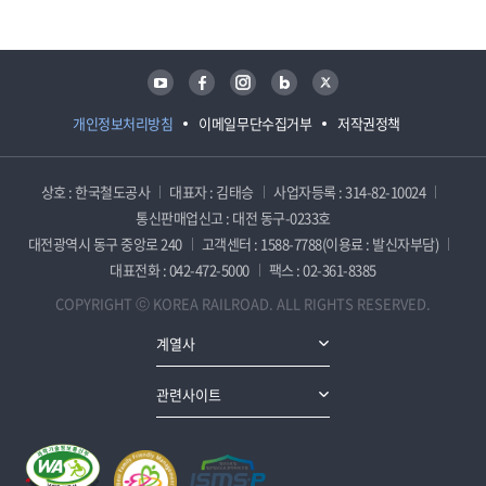
유튜브
페이스북
인스타그램
블로그
트위터
개인정보처리방침
이메일무단수집거부
저작권정책
상호 : 한국철도공사
대표자 : 김태승
사업자등록 : 314-82-10024
통신판매업신고 : 대전 동구-0233호
대전광역시 동구 중앙로 240
고객센터 : 1588-7788(이용료 : 발신자부담)
대표전화 : 042-472-5000
팩스 : 02-361-8385
COPYRIGHT ⓒ KOREA RAILROAD. ALL RIGHTS RESERVED.
계열사
관련사이트