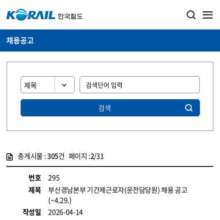
채용공고
검색
총게시물 :
305
건 페이지 :
2
/31
게시물 목록
코레일소개_경영공시_채용공고 목록 - 정보 제공
번호
295
제목
부산경남본부 기간제근로자(운전담당원) 채용 공고
(~4.29.)
작성일
2026-04-14