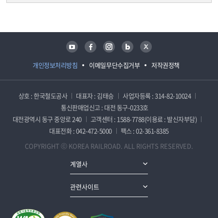
담당자 정보
담당자 정보
유튜브
페이스북
인스타그램
블로그
트위터
개인정보처리방침
이메일무단수집거부
저작권정책
상호 : 한국철도공사
대표자 : 김태승
사업자등록 : 314-82-10024
통신판매업신고 : 대전 동구-0233호
대전광역시 동구 중앙로 240
고객센터 : 1588-7788(이용료 : 발신자부담)
대표전화 : 042-472-5000
팩스 : 02-361-8385
COPYRIGHT ⓒ KOREA RAILROAD. ALL RIGHTS RESERVED.
계열사
관련사이트