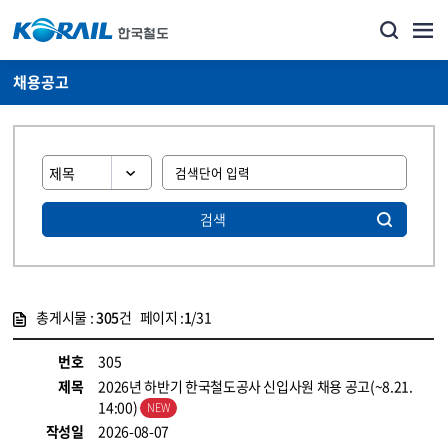
채용공고
검색
총게시물 :
305
건 페이지 :
1
/31
게시물 목록
코레일소개_경영공시_채용공고 목록 - 정보 제공
번호
305
제목
2026년 하반기 한국철도공사 신입사원 채용 공고(~8.21.
14:00)
작성일
2026-08-07