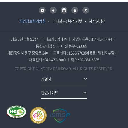
유튜브
페이스북
인스타그램
블로그
트위터
개인정보처리방침
이메일무단수집거부
저작권정책
상호 : 한국철도공사
대표자 : 김태승
사업자등록 : 314-82-10024
통신판매업신고 : 대전 동구-0233호
대전광역시 동구 중앙로 240
고객센터 : 1588-7788(이용료 : 발신자부담)
대표전화 : 042-472-5000
팩스 : 02-361-8385
COPYRIGHT ⓒ KOREA RAILROAD. ALL RIGHTS RESERVED.
계열사
관련사이트