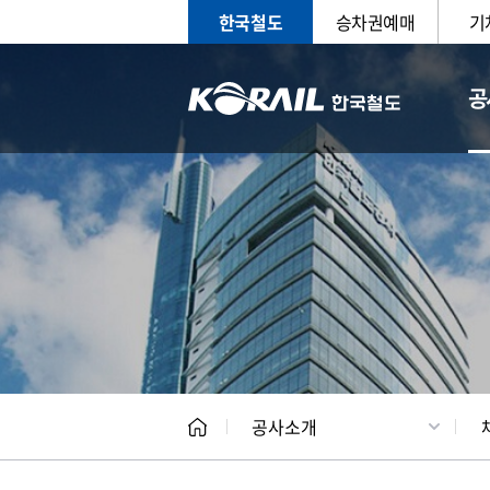
한국철도
승차권예매
기
공
CEO
일반현
공사소개