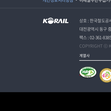
상호 : 한국철도공
대전광역시 동구 중
팩스 : 02-361-838
COPYRIGHT ⓒ K
계열사