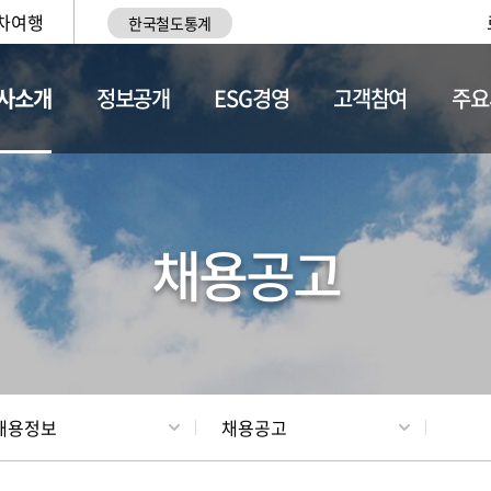
차여행
한국철도통계
사소개
정보공개
ESG경영
고객참여
주요
황
조직현황
채용정보
채용공고
채용정보
채용공고