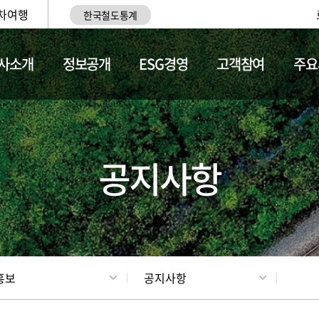
차여행
한국철도통계
사소개
정보공개
ESG경영
고객참여
주요
업
갤러리
기차소개
공지사항
홍보
공지사항