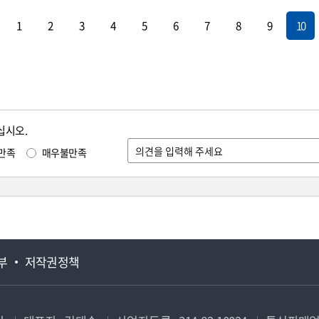
1
2
3
4
5
6
7
8
9
10
십시오.
만족
매우불만족
부
저작권정책