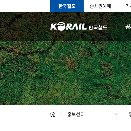
한국철도
승차권예매
기
공
홍보
문화사
홍보센터