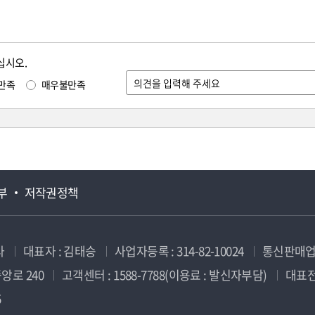
십시오.
만족
매우불만족
부
저작권정책
사
대표자 : 김태승
사업자등록 : 314-82-10024
통신판매업신
앙로 240
고객센터 : 1588-7788(이용료 : 발신자부담)
대표전화
5