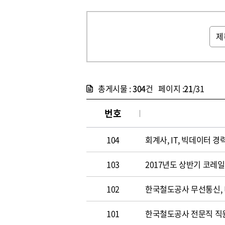
총게시물 :
304
건 페이지 :
21
/31
번호
104
회계사, IT, 빅데이터 경력
103
2017년도 상반기 코레
102
한국철도공사 무선통신,
101
한국철도공사 전문직 직