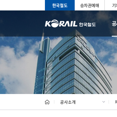
한국철도
승차권예매
기
공
CEO
일반현
공사소개