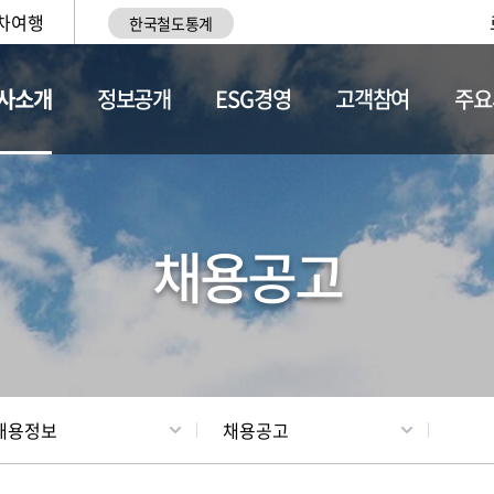
차여행
한국철도통계
사소개
정보공개
ESG경영
고객참여
주요
황
조직현황
채용정보
채용공고
채용정보
채용공고