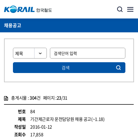
채용공고
검색
총게시물 :
304
건 페이지 :
23
/31
게시물 목록
코레일소개_경영공시_채용공고 목록 - 정보 제공
번호
84
제목
기간제근로자 운전담당원 채용 공고(~1.18)
작성일
2016-01-12
조회수
17,858