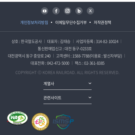
유튜브
페이스북
인스타그램
블로그
트위터
개인정보처리방침
이메일무단수집거부
저작권정책
상호 : 한국철도공사
대표자 : 김태승
사업자등록 : 314-82-10024
통신판매업신고 : 대전 동구-0233호
대전광역시 동구 중앙로 240
고객센터 : 1588-7788(이용료 : 발신자부담)
대표전화 : 042-472-5000
팩스 : 02-361-8385
COPYRIGHT ⓒ KOREA RAILROAD. ALL RIGHTS RESERVED.
계열사
관련사이트