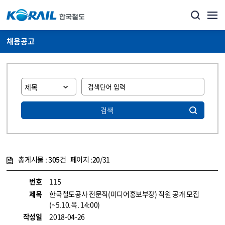
채용공고
검색
총게시물 :
305
건 페이지 :
20
/31
게시물 목록
코레일소개_경영공시_채용공고 목록 - 정보 제공
번호
115
제목
한국철도공사 전문직(미디어홍보부장) 직원 공개 모집
(~5.10.목. 14:00)
작성일
2018-04-26