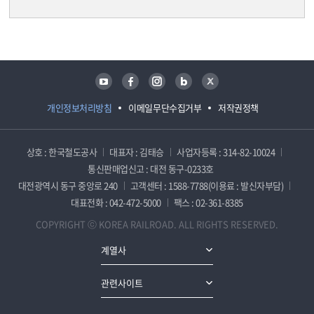
담당자 정보
담당자 정보
유튜브
페이스북
인스타그램
블로그
트위터
개인정보처리방침
이메일무단수집거부
저작권정책
상호 : 한국철도공사
대표자 : 김태승
사업자등록 : 314-82-10024
통신판매업신고 : 대전 동구-0233호
대전광역시 동구 중앙로 240
고객센터 : 1588-7788(이용료 : 발신자부담)
대표전화 : 042-472-5000
팩스 : 02-361-8385
COPYRIGHT ⓒ KOREA RAILROAD. ALL RIGHTS RESERVED.
계열사
관련사이트