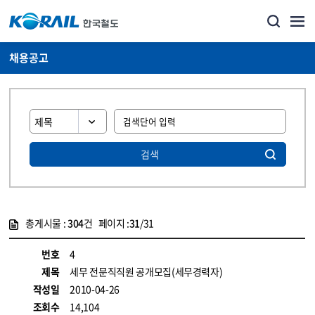
채용공고
검색
총게시물 :
304
건 페이지 :
31
/31
게시물 목록
코레일소개_경영공시_채용공고 목록 - 정보 제공
번호
4
제목
세무 전문직직원 공개모집(세무경력자)
작성일
2010-04-26
조회수
14,104