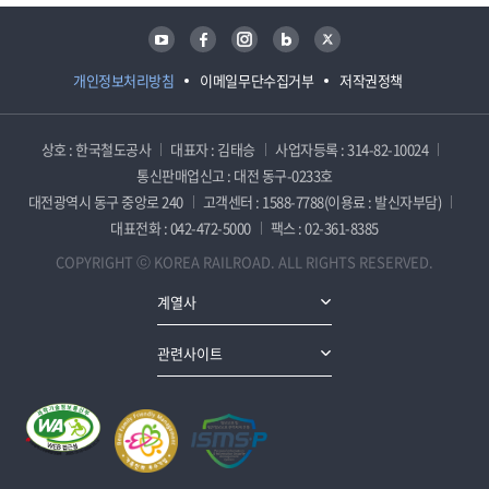
유튜브
페이스북
인스타그램
블로그
트위터
개인정보처리방침
이메일무단수집거부
저작권정책
상호 : 한국철도공사
대표자 : 김태승
사업자등록 : 314-82-10024
통신판매업신고 : 대전 동구-0233호
대전광역시 동구 중앙로 240
고객센터 : 1588-7788(이용료 : 발신자부담)
대표전화 : 042-472-5000
팩스 : 02-361-8385
COPYRIGHT ⓒ KOREA RAILROAD. ALL RIGHTS RESERVED.
계열사
관련사이트