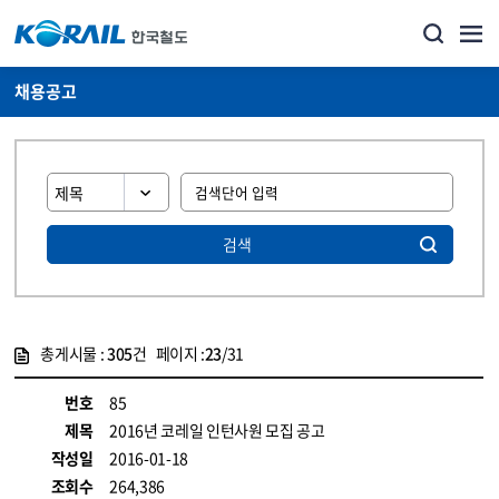
채용공고
검색
총게시물 :
305
건 페이지 :
23
/31
게시물 목록
코레일소개_경영공시_채용공고 목록 - 정보 제공
번호
85
제목
2016년 코레일 인턴사원 모집 공고
작성일
2016-01-18
조회수
264,386