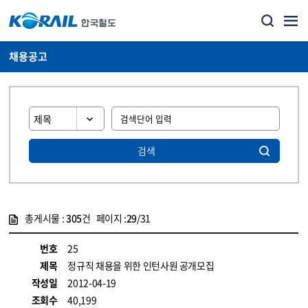
채용공고
검색
총게시물 :
305
건 페이지 :
29
/31
게시물 목록
코레일소개_경영공시_채용공고 목록 - 정보 제공
번호
25
제목
정규직 채용을 위한 인턴사원 공개모집
작성일
2012-04-19
조회수
40,199