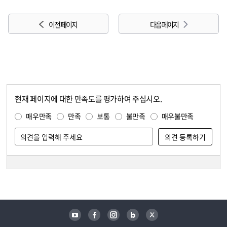
이전 페이지
다음 페이지
현재 페이지에 대한 만족도를 평가하여 주십시오.
콘텐츠 만족도 조사
만족도 조사
매우만족
만족
보통
불만족
매우불만족
담당자 정보
담당자 정보
유튜브
페이스북
인스타그램
블로그
트위터