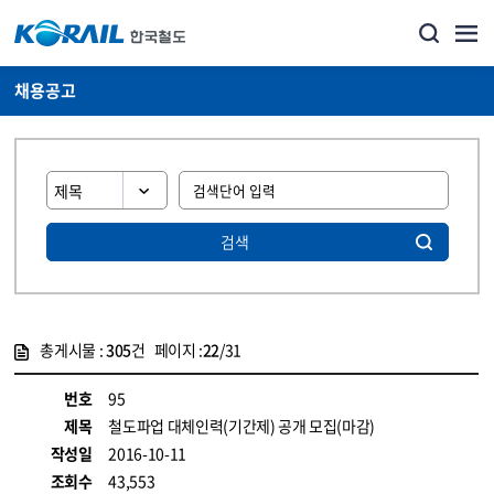
채용공고
검색
총게시물 :
305
건 페이지 :
22
/31
게시물 목록
코레일소개_경영공시_채용공고 목록 - 정보 제공
번호
95
제목
철도파업 대체인력(기간제) 공개 모집(마감)
작성일
2016-10-11
조회수
43,553