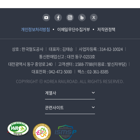
유튜브
페이스북
인스타그램
블로그
트위터
개인정보처리방침
이메일무단수집거부
저작권정책
상호 : 한국철도공사
대표자 : 김태승
사업자등록 : 314-82-10024
통신판매업신고 : 대전 동구-0233호
대전광역시 동구 중앙로 240
고객센터 : 1588-7788(이용료 : 발신자부담)
대표전화 : 042-472-5000
팩스 : 02-361-8385
COPYRIGHT ⓒ KOREA RAILROAD. ALL RIGHTS RESERVED.
계열사
관련사이트