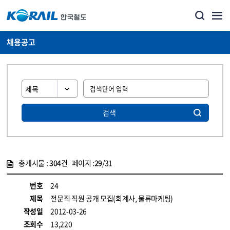
채용공고
검색
총게시물 :
304
건 페이지 :
29
/31
게시물 목록
코레일소개_경영공시_채용공고 목록 - 정보 제공
번호
24
제목
전문직 직원 공개 모집(회계사, 물류마케팅)
작성일
2012-03-26
조회수
13,220