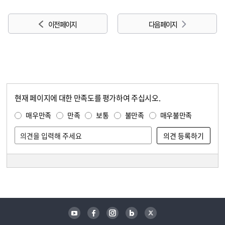
이전 페이지
다음 페이지
현재 페이지에 대한 만족도를 평가하여 주십시오.
콘텐츠 만족도 조사
만족도 조사
매우만족
만족
보통
불만족
매우불만족
담당자 정보
담당자 정보
유튜브
페이스북
인스타그램
블로그
트위터