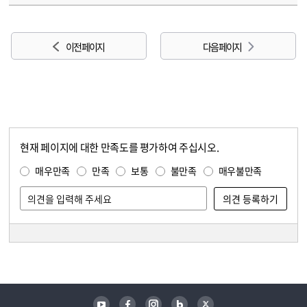
이전 페이지
다음 페이지
현재 페이지에 대한 만족도를 평가하여 주십시오.
콘텐츠 만족도 조사
만족도 조사
매우만족
만족
보통
불만족
매우불만족
담당자 정보
담당자 정보
유튜브
페이스북
인스타그램
블로그
트위터