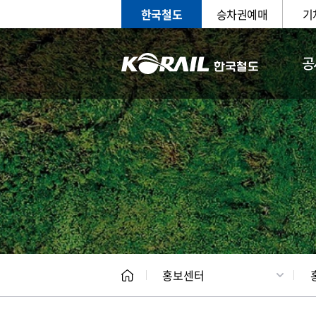
한국철도
승차권예매
기
공
홍보
문화사
홍보센터