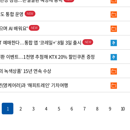
철도 통합 운영
으며 AI 배워요”
T 예매한다…통합 앱 ‘코레일+’ 8월 3일 출시
전환 이벤트…1천명 추첨해 KTX 20% 할인쿠폰 증정
의 녹색상품’ 15년 연속 수상
년(영케어러)과 ‘해피트레인’ 기차여행
1
2
3
4
5
6
7
8
9
10