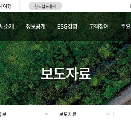
차여행
한국철도통계
사소개
정보공개
ESG경영
고객참여
주요
업
갤러리
기차소개
보도자료
홍보
보도자료