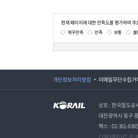
현재 페이지에 대한 만족도를 평가하여 주
매우만족
만족
보통
불
개인정보처리방침
이메일무단수집거
상호 : 한국철도공
대전광역시 동구 중
팩스 : 02-361-838
COPYRIGHT ⓒ K