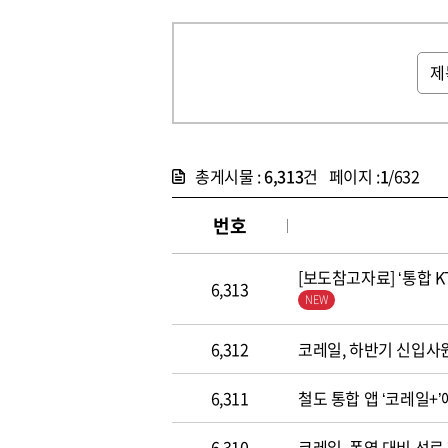
총게시물 :
6,313
건 페이지 :
1
/632
번호
[보도참고자료] ‘통합 
6,313
6,312
코레일, 하반기 신입사
6,311
철도 통합 앱 ‘코레일+
6,310
코레일, 폭염 대비 선