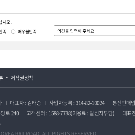
십시오.
만족
매우불만족
부
저작권정책
사
대표자 : 김태승
사업자등록 : 314-82-10024
통신판매업신
앙로 240
고객센터 : 1588-7788(이용료 : 발신자부담)
대표전화
5
OREA RAILROAD. ALL RIGHTS RESERVED.